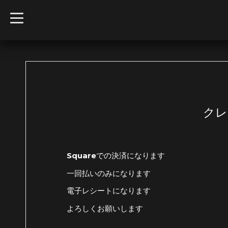
t
o
g
g
l
e
n
a
v
i
g
a
t
クレ
i
o
n
Squareでの決済になります
一回払いのみになります
電子レシートになります
よろしくお願いします